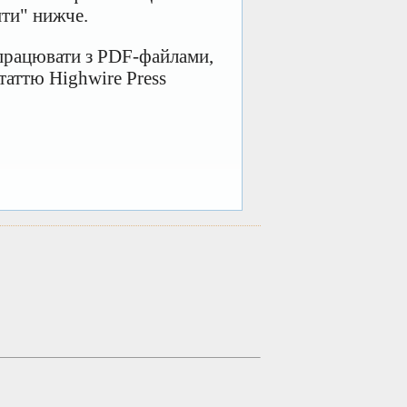
ити" нижче.
 працювати з PDF-файлами,
таттю Highwire Press