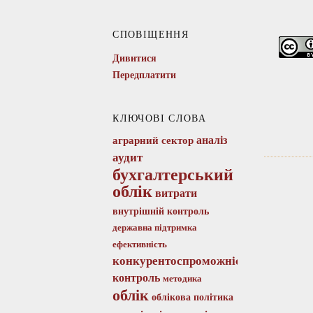
СПОВІЩЕННЯ
Дивитися
Передплатити
КЛЮЧОВІ СЛОВА
аналіз
аграрний сектор
аудит
бухгалтерський
облік
витрати
внутрішній контроль
державна підтримка
ефективність
конкурентоспроможність
контроль
методика
облік
облікова політика