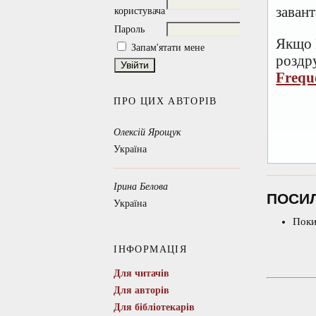
заван
користувача
Пароль
Якщо 
Запам'ятати мене
роздру
Frequ
ПРО ЦИХ АВТОРІВ
Олексій Ярощук
Україна
Ірина Белова
ПОСИ
Україна
Поки
ІНФОРМАЦІЯ
Для читачів
Для авторів
Для бібліотекарів