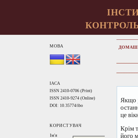
ІНСТИ
КОНТРОЛЬ
МОВА
ДОМАШ
IACA
ISSN 2410-0706 (Print)
ISSN 2410-9274 (Online)
Якщо 
DOI: 10.35774/ibo
остан
це вік
КОРИСТУВАЧ
Крім 
його 
Ім'я