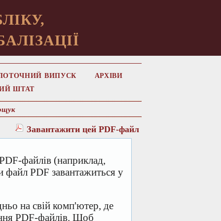
ЛІКУ,
БАЛІЗАЦІЇ
ПОТОЧНИЙ ВИПУСК
АРХІВИ
ИЙ ШТАТ
ощук
Завантажити цей PDF-файл
PDF-файлів (наприклад,
ми файл PDF завантажиться у
ньо на свій комп'ютер, де
ання PDF-файлів. Щоб