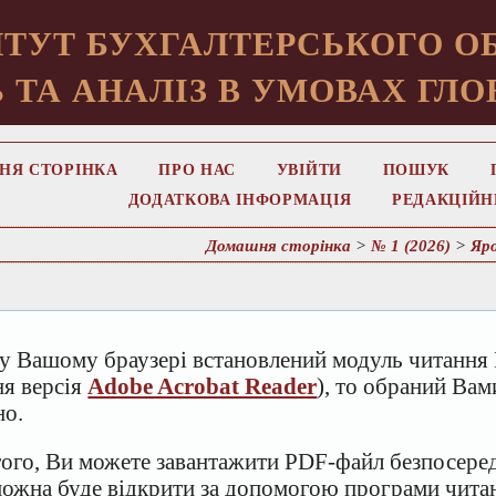
ТУТ БУХГАЛТЕРСЬКОГО ОБ
 ТА АНАЛІЗ В УМОВАХ ГЛО
НЯ СТОРІНКА
ПРО НАС
УВІЙТИ
ПОШУК
ДОДАТКОВА ІНФОРМАЦІЯ
РЕДАКЦІЙН
Домашня сторінка
>
№ 1 (2026)
>
Яр
у Вашому браузері встановлений модуль читання 
ня версія
Adobe Acrobat Reader
), то обраний Ва
но.
того, Ви можете завантажити PDF-файл безпосеред
можна буде відкрити за допомогою програми чит