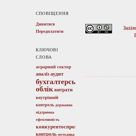
СПОВІЩЕННЯ
Дивитися
Захід
Передплатити
КЛЮЧОВІ
СЛОВА
аграрний сектор
аудит
аналіз
бухгалтерський
облік
витрати
внутрішній
контроль
державна
підтримка
ефективність
конкурентоспроможність
контроль
методика