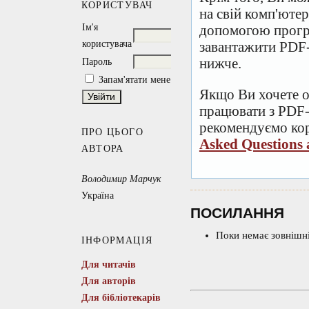
КОРИСТУВАЧ
на свій комп'ютер
Ім'я
допомогою прогр
користувача
завантажити PDF-
нижче.
Пароль
Запам'ятати мене
Якщо Ви хочете о
працювати з PDF-
рекомендуємо кор
ПРО ЦЬОГО
Asked Questions
АВТОРА
Володимир Марчук
Україна
ПОСИЛАННЯ
Поки немає зовнішні
ІНФОРМАЦІЯ
Для читачів
Для авторів
Для бібліотекарів