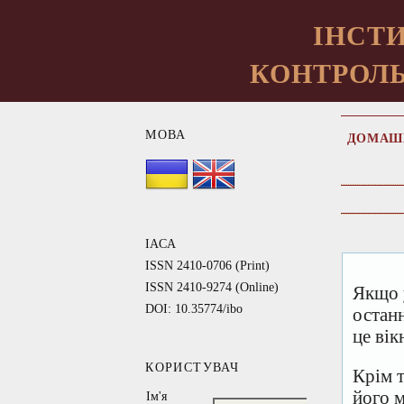
ІНСТИ
КОНТРОЛЬ
МОВА
ДОМАШ
IACA
ISSN 2410-0706 (Print)
ISSN 2410-9274 (Online)
Якщо 
DOI: 10.35774/ibo
остан
це вік
КОРИСТУВАЧ
Крім 
його 
Ім'я