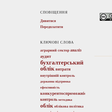
СПОВІЩЕННЯ
Дивитися
Передплатити
КЛЮЧОВІ СЛОВА
аналіз
аграрний сектор
аудит
бухгалтерський
облік
витрати
внутрішній контроль
державна підтримка
ефективність
конкурентоспроможність
контроль
методика
облік
облікова політика