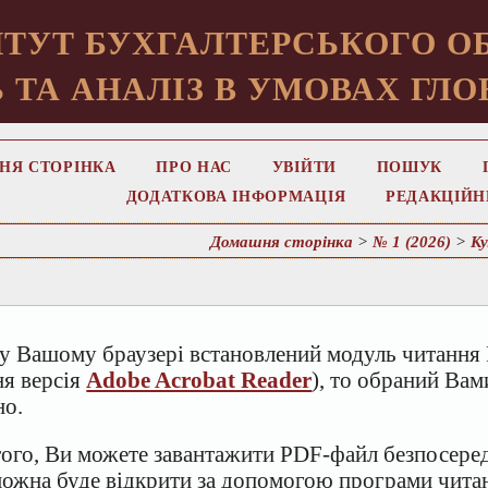
ТУТ БУХГАЛТЕРСЬКОГО ОБ
 ТА АНАЛІЗ В УМОВАХ ГЛО
НЯ СТОРІНКА
ПРО НАС
УВІЙТИ
ПОШУК
ДОДАТКОВА ІНФОРМАЦІЯ
РЕДАКЦІЙН
Домашня сторінка
>
№ 1 (2026)
>
Ку
у Вашому браузері встановлений модуль читання 
ня версія
Adobe Acrobat Reader
), то обраний Ва
но.
того, Ви можете завантажити PDF-файл безпосеред
можна буде відкрити за допомогою програми чит