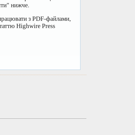
ити" нижче.
 працювати з PDF-файлами,
таттю Highwire Press