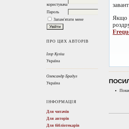
заван
користувача
Пароль
Якщо 
Запам'ятати мене
роздру
Frequ
ПРО ЦИХ АВТОРІВ
Ігор Куліш
Україна
Олександр Брадул
ПОСИ
Україна
Поки
ІНФОРМАЦІЯ
Для читачів
Для авторів
Для бібліотекарів