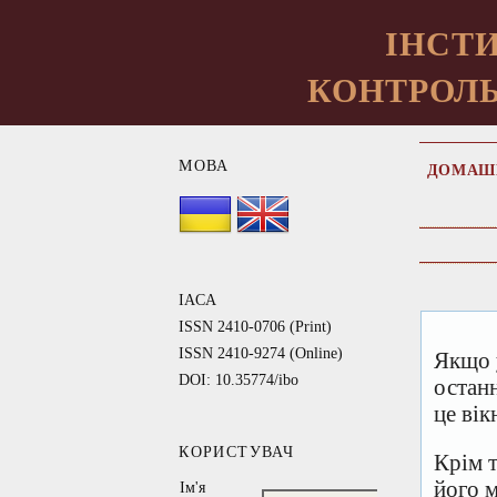
ІНСТИ
КОНТРОЛЬ
МОВА
ДОМАШ
IACA
ISSN 2410-0706 (Print)
ISSN 2410-9274 (Online)
Якщо 
DOI: 10.35774/ibo
остан
це вік
КОРИСТУВАЧ
Крім 
його 
Ім'я