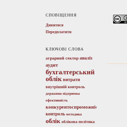
СПОВІЩЕННЯ
Дивитися
Передплатити
КЛЮЧОВІ СЛОВА
аналіз
аграрний сектор
аудит
бухгалтерський
облік
витрати
внутрішній контроль
державна підтримка
ефективність
конкурентоспроможність
контроль
методика
облік
облікова політика