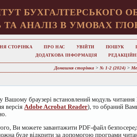
ТУТ БУХГАЛТЕРСЬКОГО ОБ
 ТА АНАЛІЗ В УМОВАХ ГЛО
НЯ СТОРІНКА
ПРО НАС
УВІЙТИ
ПОШУК
ДОДАТКОВА ІНФОРМАЦІЯ
РЕДАКЦІЙН
Домашня сторінка
>
№ 1-2 (2024)
>
Ме
у Вашому браузері встановлений модуль читання 
ня версія
Adobe Acrobat Reader
), то обраний Ва
но.
того, Ви можете завантажити PDF-файл безпосеред
можна буде відкрити за допомогою програми чит