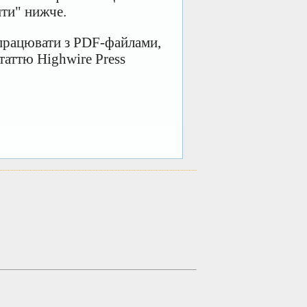
ити" нижче.
 працювати з PDF-файлами,
таттю Highwire Press