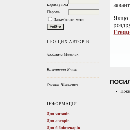
заван
користувача
Пароль
Якщо 
Запам'ятати мене
роздру
Frequ
ПРО ЦИХ АВТОРІВ
Людмила Мельник
Валентина Кепко
ПОСИ
Оксана Ніконенко
Поки
ІНФОРМАЦІЯ
Для читачів
Для авторів
Для бібліотекарів