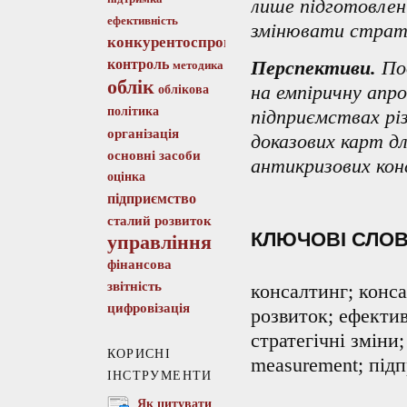
лише підготовлені
ефективність
змінювати страте
конкурентоспроможність
контроль
Перспективи.
Под
методика
облік
на емпіричну апро
облікова
політика
підприємствах рі
організація
доказових карт д
основні засоби
антикризових кон
оцінка
підприємство
сталий розвиток
КЛЮЧОВІ СЛО
управління
фінансова
звітність
консалтинг; конса
цифровізація
розвиток; ефектив
стратегічні зміни;
КОРИСНІ
measurement; під
ІНСТРУМЕНТИ
Як цитувати