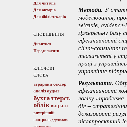
Для читачів
Методи.
У статті
Для авторів
моделювання, проц
Для бібліотекарів
зв'язків, evidence-
Джерельну базу с
СПОВІЩЕННЯ
ефективності стра
Дивитися
client-consultant r
Передплатити
measurement у ст
праці з управлінс
КЛЮЧОВІ
управління підпр
СЛОВА
Результати.
Обґр
аграрний сектор
ефективності кон
аудит
аналіз
бухгалтерський
логіку «проблема 
облік
дія – стратегічн
витрати
доказовості резу
внутрішній
контроль
державна
післяпроєктний le
підтримка