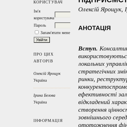
КОРИСТУВАЧ
Олексій Ярощук, 
Ім'я
користувача
Пароль
АНОТАЦІЯ
Запам'ятати мене
Вступ.
Консалтинг
ПРО ЦИХ
використовуються
АВТОРІВ
локальних управлі
стратегічних змін
Олексій Ярощук
ринки, реструктур
Україна
конкурентоспромо
ефективності за
Ірина Белова
відкладений хара
Україна
створення ціннос
зовнішнього сере
ІНФОРМАЦІЯ
ототожнення фіна