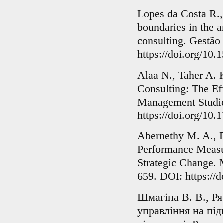
Lopes da Costa R.,
boundaries in the 
consulting. Gestão
https://doi.org/1
Alaa N., Taher A.
Consulting: The Eff
Management Studies
https://doi.org/10
Abernethy M. A., D
Performance Measu
Strategic Change. 
659. DOI: https://
Шмагіна В. В., Ря
управління на пі