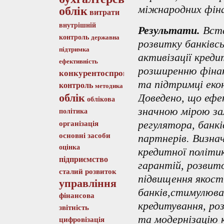
міжнародних фіна
облік
витрати
внутрішній
Результати.
Вста
контроль
державна
розвитку
банківс
підтримка
активізації креди
ефективність
розширенню фінан
конкурентоспроможність
та підтримці екон
контроль
методика
Доведено, що ефе
облік
облікова
значною мірою за
політика
регулятора, банк
організація
основні засоби
партнерів. Визна
оцінка
кредитної політик
підприємство
гарантій, розвито
сталий розвиток
підвищення якост
управління
банків
,
стимулюван
фінансова
кредитування
, ро
звітність
та модернізацію 
цифровізація