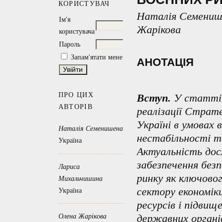
КОРИСТУВАЧ
Наталія Семениш
Ім'я
Жарікова
користувача
Пароль
Запам'ятати мене
АНОТАЦІЯ
ПРО ЦИХ
Вступ.
У статті 
АВТОРІВ
реалізації Страт
Україні в умовах 
Наталія Семенишена
нестабільності т
Україна
Актуальність дос
забезпечення без
Лариса
ринку як ключово
Михальчишина
сектору економі
Україна
ресурсів і підвищ
державних органі
Олена Жарікова