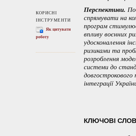
Перспективи.
Под
КОРИСНІ
спрямувати на ко
ІНСТРУМЕНТИ
програм стимулюв
Як цитувати
впливу воєнних ри
роботу
удосконалення ін
ризиками та проб
розроблення моде
системи до станд
довгострокового п
інтеграції Україн
КЛЮЧОВІ СЛО