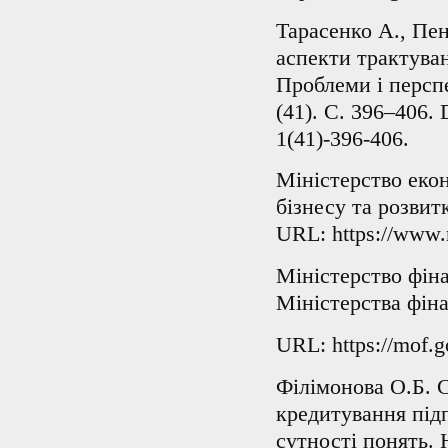
Тарасенко А., Пе
аспекти трактува
Проблеми і персп
(41). С. 396–406. 
1(41)-396-406.
Міністерство еко
бізнесу та розвит
URL: https://www.
Міністерство фін
Міністерства фіна
URL: https://mof.g
Філімонова О.Б. 
кредитування підп
сутності понять. 