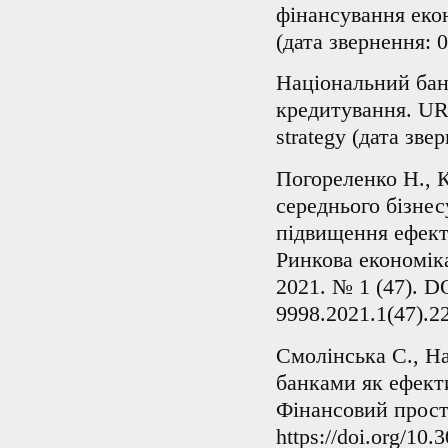
фінансування екон
(дата звернення: 0
Національний банк
кредитування. URL:
strategy (дата зве
Погореленко Н., 
середнього бізнес
підвищення ефект
Ринкова економіка
2021. № 1 (47). DO
9998.2021.1(47).2
Смолінська С., Н
банками як ефекти
Фінансовий прості
https://doi.org/10