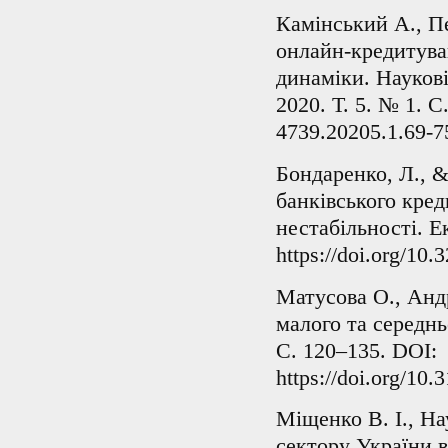
Камінський А., П
онлайн-кредитува
динаміки. Науков
2020. Т. 5. № 1. С
4739.20205.1.69-7
Бондаренко, Л., &
банківського кред
нестабільності. Е
https://doi.org/10
Матусова О., Анд
малого та середньо
С. 120–135. DOI:
https://doi.org/10
Міщенко В. І., Н
сектору України в