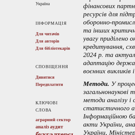
Україна
фінансових партн
ресурсів для підт
оборонно-промисл
ІНФОРМАЦІЯ
та інших критичн
Для читачів
увагу приділено 
Для авторів
кредитування, схв
Для бібліотекарів
2024 р. та актуал
адаптацію держав
СПОВІЩЕННЯ
воєнних викликів 
Дивитися
Методи.
У проце
Передплатити
загальнонаукові т
методи аналізу і 
КЛЮЧОВІ
статистичного ан
СЛОВА
Інформаційною ба
аграрний сектор
акти України, ан
аудит
аналіз
України, Міністе
бухгалтерський