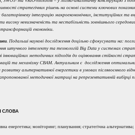
я, SWOT- та VRIO-підходів – у логіко-аналітичну конструкцію з по
ивності стратегічних рішень на основі системи ключових показни
є багаторівневу інтеграцію макроекономічних, інституційних та в
ти високу невизначеність та нестабільність зовнішнього середови
 трансформацій економіки.
иви
. Подальші наукові дослідження доцільно сфокусувати на: пог
ння штучного інтелекту та технологій Big Data у системах страт
і інноваційних методичних підходів до оцінювання стійкості стра
ацій та механізму CBAM. Актуальним є дослідження оптимальних
 розвитку альтернативної енергетики в умовах післявоєнного відн
 запропонованої методичної матриці на репрезентативній вибірці п
І СЛОВА
вна енергетика; моніторинг; планування; стратегічна альтернатива;