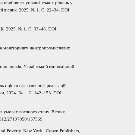
ки прийняття управлінських рішень у
 вісник. 2025. № 1. С. 22–34. DOI:
К. 2025. № 1. С. 33–46. DOI:
та моніторингу на агропромислових
чних ринків. Український економічний
ль оцінки ефективності реалізації
ки, 2024. № 1. С. 142–153. DOI:
в умовах воєнного стану. Вісник
12912/27197050/157569
and Poverty. New York : Crown Publishers,