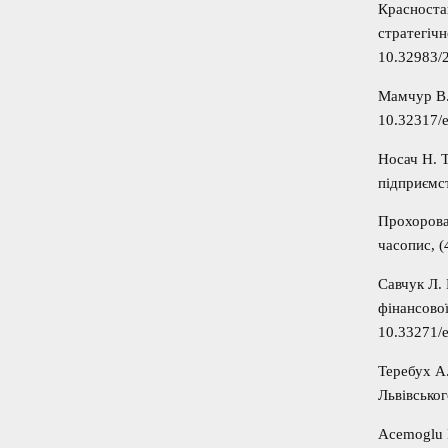
Красноста
стратегічн
10.32983/
Мамчур В. 
10.32317/
Носач Н. 
підприємст
Прохорова
часопис, (
Савчук Л. 
фінансової
10.33271/
Теребух А
Львівськог
Acemoglu D