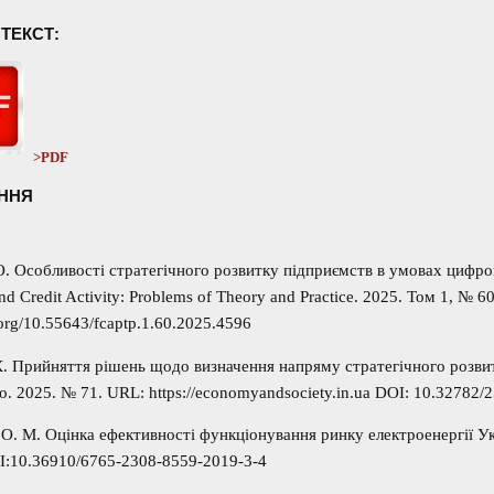
ТЕКСТ:
>PDF
ННЯ
О. Особливості стратегічного розвитку підприємств в умовах цифро
and Credit Activity: Problems of Theory and Practice. 2025. Том 1, № 6
i.org/10.55643/fcaptp.1.60.2025.4596
К. Прийняття рішень щодо визначення напряму стратегічного розвит
о. 2025. № 71. URL: https://economyandsociety.in.ua DOI: 10.32782
О. М. Оцінка ефективності функціонування ринку електроенергії Ук
I:10.36910/6765-2308-8559-2019-3-4