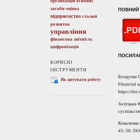
організація
основні
засоби
оцінка
ПОВНИЙ 
підприємство
сталий
розвиток
управління
фінансова звітність
цифровізація
ПОСИЛА
КОРИСНІ
ІНСТРУМЕНТИ
Болдуєва 
Як цитувати роботу
Financial 
https://do
Залуцька 
суспільств
Коваленко 
45–50. DO