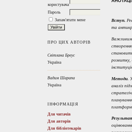
АНОТАЦІ
користувача
Пароль
Запам'ятати мене
Вступ.
Ре
та антикр
Важливим 
ПРО ЦИХ АВТОРІВ
створення
становить
Світлана Бреус
розвитку, 
Україна
інституціо
Вадим Шарапа
Методи
. 
Україна
аналіз пі
стратегіч
плануванн
ІНФОРМАЦІЯ
платформи
Для читачів
Результа
Для авторів
оцінюванн
Для бібліотекарів