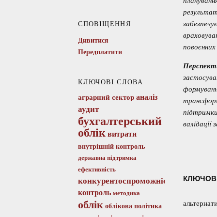
плануванн
результат
забезпечу
СПОВІЩЕННЯ
враховува
Дивитися
повоєнних
Передплатити
Перспект
застосува
КЛЮЧОВІ СЛОВА
формуванн
аналіз
аграрний сектор
трансформ
аудит
підтримки
бухгалтерський
валідації
облік
витрати
внутрішній контроль
державна підтримка
ефективність
КЛЮЧОВ
конкурентоспроможність
контроль
методика
облік
альтернати
облікова політика