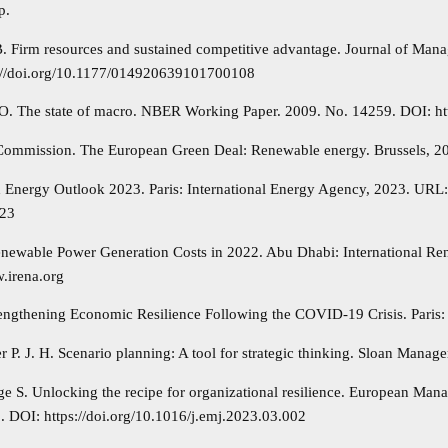
p.
B. Firm resources and sustained competitive advantage. Journal of Mana
://doi.org/10.1177/014920639101700108
O. The state of macro. NBER Working Paper. 2009. No. 14259. DOI: ht
ommission. The European Green Deal: Renewable energy. Brussels, 20
 Energy Outlook 2023. Paris: International Energy Agency, 2023. URL: 
023
ewable Power Generation Costs in 2022. Abu Dhabi: International R
w.irena.org
ngthening Economic Resilience Following the COVID-19 Crisis. Paris
 P. J. H. Scenario planning: A tool for strategic thinking. Sloan Manag
ge S. Unlocking the recipe for organizational resilience. European Mana
 DOI: https://doi.org/10.1016/j.emj.2023.03.002