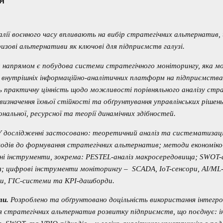
Я
алії воєнного часу впливають на вибір стратегічних альтернатив, 
изові альтернативи як ключові для підприємств галузі.
напрямом є побудова системи стратегічного моніторингу, яка мо
 внутрішніх інформаційно-аналітичних платформ на підприємства
 практичну цінність щодо можливості порівняльного аналізу стра
визначення їхньої стійкості та обґрунтування управлінських рішень
нальної, ресурсної та теорії динамічних здібностей.
У дослідженні застосовано: теоретичний аналіз та систематизаці
дходів до формування стратегічних альтернатив; методи економі
ні інструменти, зокрема: PESTEL-аналіз макросередовища; SWOT-а
я; цифрові інструменти моніторингу – SCADA, IoT-сенсори, AI/ML-м
, ГІС-системи та KPI-дашборди.
ти.
Розроблено та обґрунтовано доцільність використання інтегр
я стратегічних альтернатив розвитку підприємств, що поєднує: і