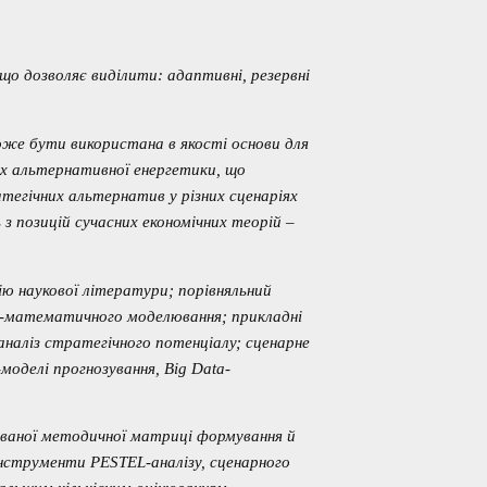
що дозволяє виділити: адаптивні, резервні
же бути використана в якості основи для
х альтернативної енергетики, що
тегічних альтернатив у різних сценаріях
 з позицій сучасних економічних теорій –
ю наукової літератури; порівняльний
ко-математичного моделювання; прикладні
наліз стратегічного потенціалу; сценарне
оделі прогнозування, Big Data-
ованої методичної матриці формування й
нструменти PESTEL-аналізу, сценарного