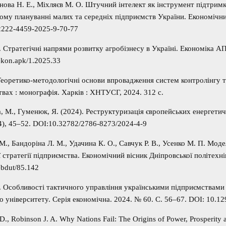
нова Н. Е., Міхляєв М. О. Штучний інтелект як інструмент підтрим
ому плануванні малих та середніх підприємств України. Економічний
2222-4459-2025-9-70-77
Стратегічні напрями розвитку агробізнесу в Україні. Економіка АП
ekon.apk/1.2025.33
Теоретико-методологічні основи впровадження систем контролінгу 
вах : монографія. Харків : ХНТУСГ, 2024. 312 с.
, М., Гуменюк, Я. (2024). Реструктуризація європейських енергети
4), 45–52. DOI:10.32782/2786-8273/2024-4-9
М., Бандоріна Л. М., Удачина К. О., Савчук Р. В., Усенко М. П. Моде
 стратегії підприємства. Економічний вісник Дніпровської політехні
ebdut/85.142
. Особливості тактичного управління українськими підприємствами 
о університету. Серія економічна. 2024. № 60. С. 56–67. DOI: 10.
., Robinson J. A. Why Nations Fail: The Origins of Power, Prosperity 