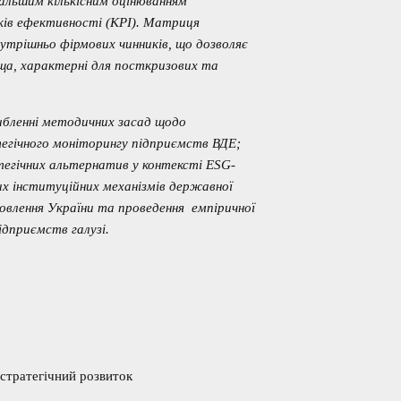
дальшим кількісним оцінюванням
ків ефективності (KPI). Матриця
нутрішньо фірмових чинників, що дозволяє
ща, характерні для посткризових та
либленні методичних засад щодо
егічного моніторингу підприємств ВДЕ;
тегічних альтернатив у контексті ESG-
 інституційних механізмів державної
овлення України та проведення емпіричної
ідприємств галузі.
 стратегічний розвиток