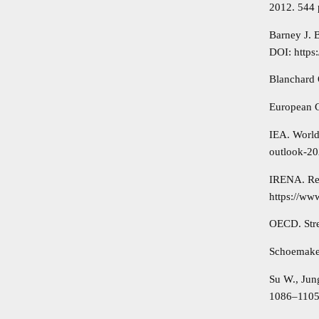
2012. 544 
Barney J. 
DOI: https
Blanchard 
European C
IEA. World
outlook-2
IRENA. Ren
https://ww
OECD. Stre
Schoemaker
Su W., Jun
1086–1105.