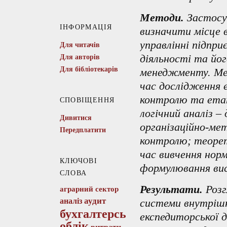
Методи.
Застосув
ІНФОРМАЦІЯ
визначити місце 
управлінні підпр
Для читачів
діяльності та йог
Для авторів
Для бібліотекарів
менеджменту. Мет
час дослідження 
контролю та етап
СПОВІЩЕННЯ
логічний аналіз 
Дивитися
організаційно-ме
Передплатити
контролю; теорет
час вивчення норм
КЛЮЧОВІ
формулювання вис
СЛОВА
Результати.
Розг
аграрний сектор
аудит
аналіз
системи внутріш
бухгалтерський
експедиторської 
облік