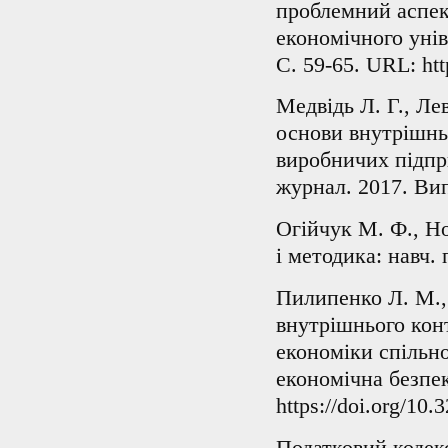
проблемний аспект
економічного унів
С. 59-65. URL: htt
Медвідь Л. Г., Ле
основи внутрішнь
виробничих підпр
журнал. 2017. Вип
Огійчук М. Ф., Нов
і методика: навч. 
Пилипенко Л. М., 
внутрішнього кон
економіки спільн
економічна безпек
https://doi.org/10.
Податковий кодекс