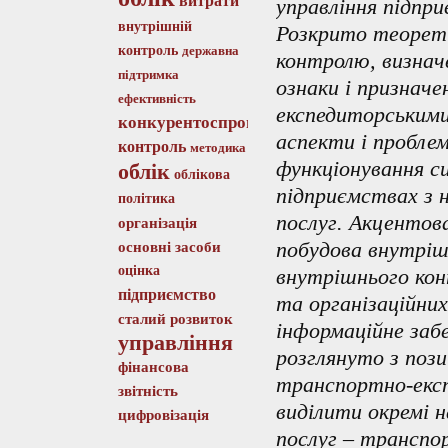
витрати
управління підпр
внутрішній
Розкрито теорет
контроль
державна
контролю, визнач
підтримка
ознаки і призначе
ефективність
експедиторськими
конкурентоспроможність
аспекти і проблем
контроль
методика
функціонування с
облік
облікова
підприємствах з 
політика
послуг. Акцентова
організація
побудова внутріш
основні засоби
оцінка
внутрішнього кон
підприємство
та організаційни
сталий розвиток
інформаційне заб
управління
розглянуто з пози
фінансова
транспортно-експ
звітність
виділити окремі 
цифровізація
послуг – транспо