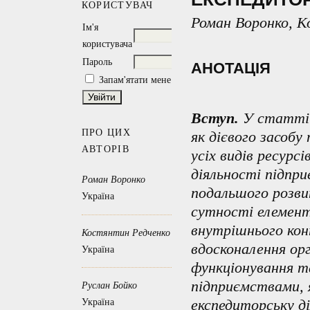
КОРИСТУВАЧ
Роман Воронко, К
Ім'я
користувача
Пароль
АНОТАЦІЯ
Запам'ятати мене
Вступ.
У статті 
ПРО ЦИХ
як дієвого засоб
АВТОРІВ
усіх видів ресурс
діяльності підпр
Роман Воронко
подальшого розви
Україна
сутності елемент
внутрішнього кон
Костянтин Редченко
вдосконалення ор
Україна
функціонування т
підприємствами, 
Руслан Бойко
експедиторську ді
Україна