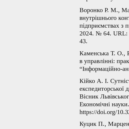
Воронко Р. М., Ма
внутрішнього конт
підприємствах з п
2024. № 64. URL: h
43.
Каменська Т. О., 
в управлінні: пра
“Інформаційно-ана
Кійко А. І. Сутні
експедиторської д
Вісник Львівськог
Економічні науки.
https://doi.org/10
Куцик П., Марцен