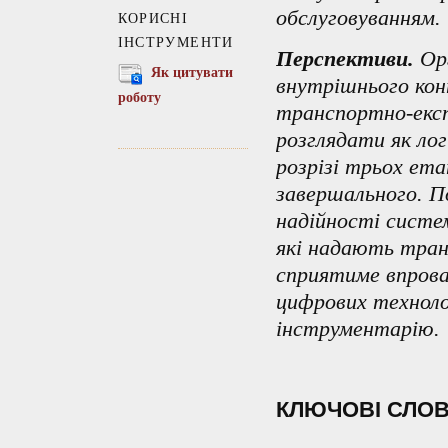
обслуговуванням.
КОРИСНІ
ІНСТРУМЕНТИ
Перспективи.
Орг
Як цитувати
внутрішнього кон
роботу
транспортно-експ
розглядати як лог
розрізі трьох ет
завершального.
П
надійності систе
які надають тран
сприятиме впрова
цифрових техноло
інструментарію
.
КЛЮЧОВІ СЛО