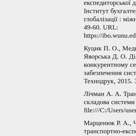
експедиторської д
Інститут бухгалте
глобалізації : мі
49-60. URL:
https://ibo.wunu.ed
Куцик П. О., Медв
Яворська Д. О. Ді
конкурентному се
забезпечення сист
Технодрук, 2015. 
Лічман А. А. Тран
складова системи 
file:///C:/Users/
Марценюк Р. А., 
транспортно-експе