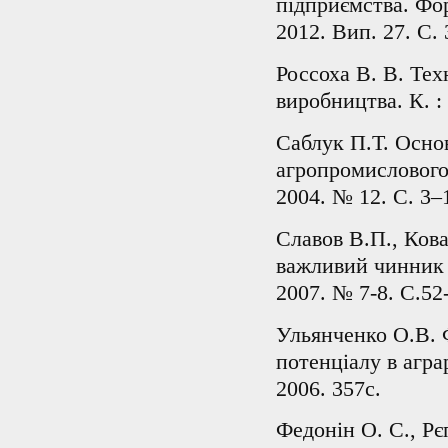
підприємства. Фо
2012. Вип. 27. С. 
Россоха В. В. Те
виробництва. К. :
Саблук П.Т. Основ
агропромислового
2004. № 12. С. 3–
Славов В.П., Ков
важливий чинник 
2007. № 7-8. С.52
Ульянченко О.В. 
потенціалу в агра
2006. 357с.
Федонін О. С., Рєп