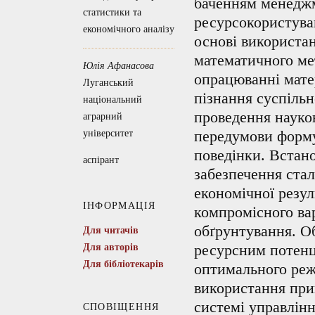
баченням менеджм
статистики та
ресурсокористува
економічного аналізу
основі використан
математичного ме
Юлія Афанасова
опрацюванні мате
Луганський
пізнання суспільн
національний
проведення науко
аграрний
передумови форму
університет
поведінки. Встан
аспірант
забезпечення стал
економічної резу
ІНФОРМАЦІЯ
компромісного вар
обґрунтування. О
Для читачів
Для авторів
ресурсним потенц
Для бібліотекарів
оптимального реж
використання при
системі управлін
СПОВІЩЕННЯ