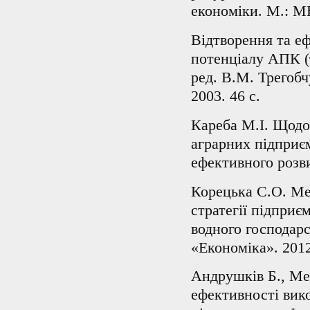
економіки. М.: МН
Відтворення та е
потенціалу АПК (т
ред. В.М. Трегобч
2003. 46 с.
Кареба М.І. Щодо 
аграрних підприєм
ефективного розви
Корецька С.О. Ме
стратегії підприє
водного господарс
«Економіка». 2012
Андрушків Б., Ме
ефективності вик