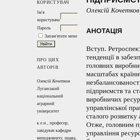
КОРИСТУВАЧ
Олексій Кочетков
Ім'я
користувача
Пароль
АНОТАЦІЯ
Запам'ятати мене
Вступ. Ретроспект
тенденції в забез
ПРО ЦИХ
головних виробни
АВТОРІВ
масштабах країни,
незбалансованост
Олексій Кочетков
Луганський
підприємств та ст
національний
виробничих ресур
аграрний
управлінської пр
університет
сталого розвитку 
к.е.н., професор,
Отже, головним п
завідувач кафедри
управління ресур
менеджменту, права,