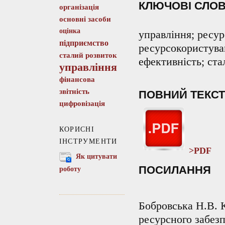
КЛЮЧОВІ СЛО
організація
основні засоби
оцінка
управління; ресу
підприємство
ресурсокористува
сталий розвиток
ефективність; ста
управління
фінансова
звітність
ПОВНИЙ ТЕКСТ
цифровізація
КОРИСНІ
ІНСТРУМЕНТИ
>PDF
Як цитувати
ПОСИЛАННЯ
роботу
Бобровська Н.В. 
ресурсного забез