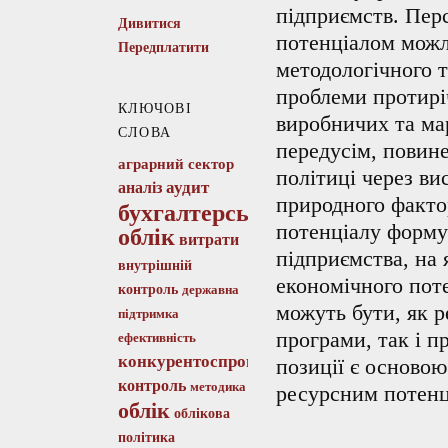
підприємств. Пер
Дивитися
потенціалом можл
Передплатити
методологічного 
проблеми протиріч
КЛЮЧОВІ
виробничих та ма
СЛОВА
передусім, повине
аграрний сектор
політиці через ви
аудит
аналіз
природного факто
бухгалтерський
потенціалу форму
облік
витрати
підприємства, на
внутрішній
економічного пот
контроль
державна
можуть бути, як 
підтримка
програми, так і п
ефективність
конкурентоспроможність
позиції є осново
контроль
методика
ресурсним потенц
облік
облікова
політика