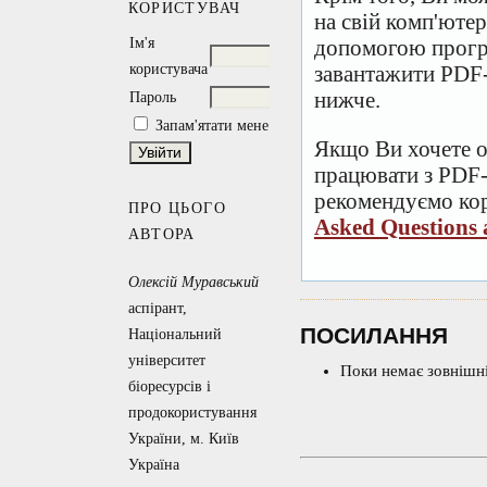
КОРИСТУВАЧ
на свій комп'ютер
Ім'я
допомогою прогр
користувача
завантажити PDF-
нижче.
Пароль
Запам'ятати мене
Якщо Ви хочете о
працювати з PDF-
рекомендуємо кор
ПРО ЦЬОГО
Asked Questions
АВТОРА
Олексій Муравський
аспірант,
ПОСИЛАННЯ
Національний
університет
Поки немає зовнішні
біоресурсів і
продокористування
України, м. Київ
Україна